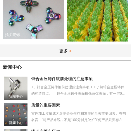
指尖陀螺
更多
新闻中心
锌合金压铸件镀前处理的注意事项
1、锌合金压铸件镀前处理的注意事项:1.1.了解锌合金压铸件
的构造特点; 锌合金压铸件表面很像蒸馍表面，有一层0．
新闻中心
锌合金红酒瓶塞
02～0．10um厚、光洁高密度的合金层，在其下边则是松
质量的重要因素
散、多孔
​零件加工质量成为影响企业生存和发展的至关重要因素。有句
名言：“对产品来说，不是100分就是0分”任何产品只要存在一
新闻中心
丝一毫的质量问题，都意味着失败。谁都知道，质量就是市