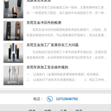
浅谈东莞车床加
场，企业的产
东莞车床加工是机械加工的一部份，主要有两种加工形
式：一种是把车刀固定，加工旋转中未成形的工件，另一种是
新闻中心
将工件固定，通过工件的高速旋转，车刀（刀架）的横向和纵
东莞五金冲压件的检测
向移动进行精度加
东莞五金冲压件的硬度检测采用洛氏硬度计。小型的、具
有复杂形状的冲压件，可以用来测试平面很小，无法在普通台
新闻中心
式洛氏硬度计上检测。 东莞五金冲压件包括冲裁、弯曲、
东莞五金加工厂发展存在三大问题
拉深、成形、
五金制品行业在历经三十多年的改革开放以后，呈现出迅
速发展的态势，企业所有制开始转变为以民营为主，企业所在
新闻中心
地开始向广东、浙江、江苏、上海、山东等市场经济发育较早
东莞车床加工安全操作规则
的地区集中，这
一、 认真执行《金属切削机床通用操作规程》有关规定。
二、 认真执行下述有关车床通用规定： 1、找正工件时，
新闻中心
只准用手板动卡盘或开最低速找正，不准开高速找正。
2、改变主
电话：
13712646752