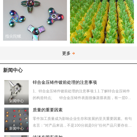
指尖陀螺
更多
新闻中心
锌合金压铸件镀前处理的注意事项
1、锌合金压铸件镀前处理的注意事项:1.1.了解锌合金压铸件
的构造特点; 锌合金压铸件表面很像蒸馍表面，有一层0．
新闻中心
锌合金红酒瓶塞
02～0．10um厚、光洁高密度的合金层，在其下边则是松
质量的重要因素
散、多孔
​零件加工质量成为影响企业生存和发展的至关重要因素。有句
名言：“对产品来说，不是100分就是0分”任何产品只要存在一
新闻中心
丝一毫的质量问题，都意味着失败。谁都知道，质量就是市