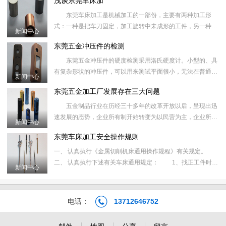
浅谈东莞车床加
场，企业的产
东莞车床加工是机械加工的一部份，主要有两种加工形
式：一种是把车刀固定，加工旋转中未成形的工件，另一种是
新闻中心
将工件固定，通过工件的高速旋转，车刀（刀架）的横向和纵
东莞五金冲压件的检测
向移动进行精度加
东莞五金冲压件的硬度检测采用洛氏硬度计。小型的、具
有复杂形状的冲压件，可以用来测试平面很小，无法在普通台
新闻中心
式洛氏硬度计上检测。 东莞五金冲压件包括冲裁、弯曲、
东莞五金加工厂发展存在三大问题
拉深、成形、
五金制品行业在历经三十多年的改革开放以后，呈现出迅
速发展的态势，企业所有制开始转变为以民营为主，企业所在
新闻中心
地开始向广东、浙江、江苏、上海、山东等市场经济发育较早
东莞车床加工安全操作规则
的地区集中，这
一、 认真执行《金属切削机床通用操作规程》有关规定。
二、 认真执行下述有关车床通用规定： 1、找正工件时，
新闻中心
只准用手板动卡盘或开最低速找正，不准开高速找正。
2、改变主
电话：
13712646752